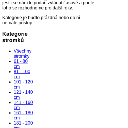
jestli se nám to podaří zvládat časově a podle
toho se rozhodneme pro další roky.
Kategorie je buďto prázdná nebo do ní
nemáte přístup.
Kategorie
stromků
Všechny
stromky
61 - 80
cm
81 - 100
cm
101 - 120
cm
121 - 140
cm
141 - 160
cm
161 - 180
cm
181 - 200