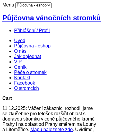
Menu
Půjčovna vánočních stromků
Přihlášení / Profil
Úvod
Půjčovna - eshop
O nás
Jak objednat
VIP
Ceník
Péče o stromek
Kontakt
Facebook
O stromcích
Cart
11.12.2025: Vážení zákazníci rozhodli jsme
se zkušebně pro letošek rozšířit oblast s
dopravou stromku v ceně půjčovného kromě
Prahy i na oblast od Prahy směrem na Louny
a Litoměřice.
Mapu naleznete zde
. Uvidíme,