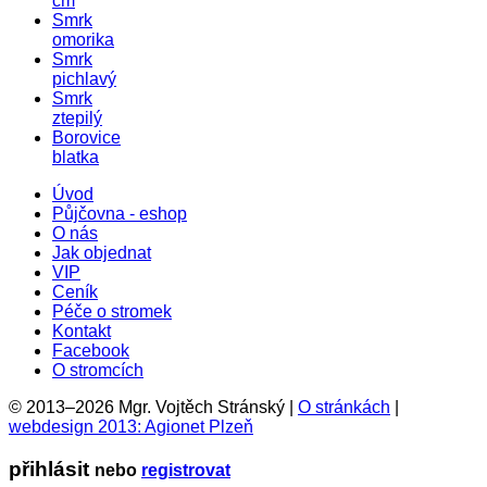
cm
Smrk
omorika
Smrk
pichlavý
Smrk
ztepilý
Borovice
blatka
Úvod
Půjčovna - eshop
O nás
Jak objednat
VIP
Ceník
Péče o stromek
Kontakt
Facebook
O stromcích
© 2013–2026 Mgr. Vojtěch Stránský |
O stránkách
|
webdesign 2013: Agionet Plzeň
přihlásit
nebo
registrovat